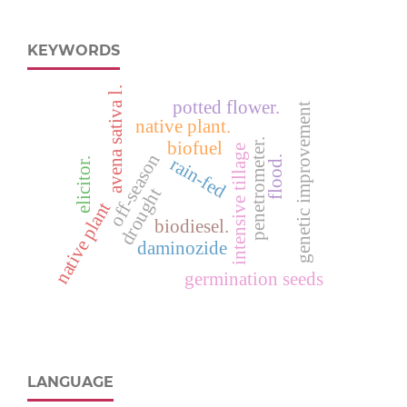
KEYWORDS
avena sativa l.
potted flower.
genetic improvement
native plant.
penetrometer.
biofuel
intensive tillage
off-season
flood.
rain-fed
elicitor.
drought
native plant
biodiesel.
daminozide
germination seeds
LANGUAGE