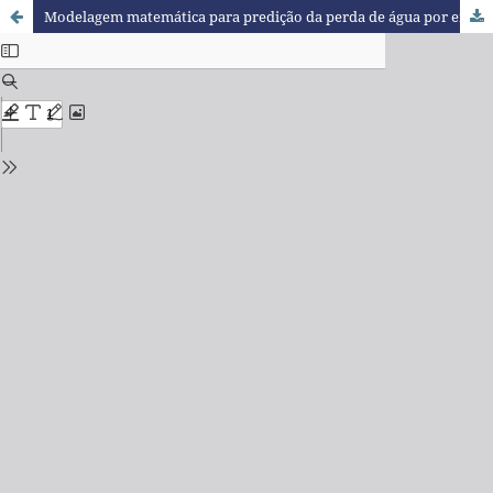
Modelagem matemática para predição da perda de água por erosão em um Latossolo argiloso sob sistema plantio direto