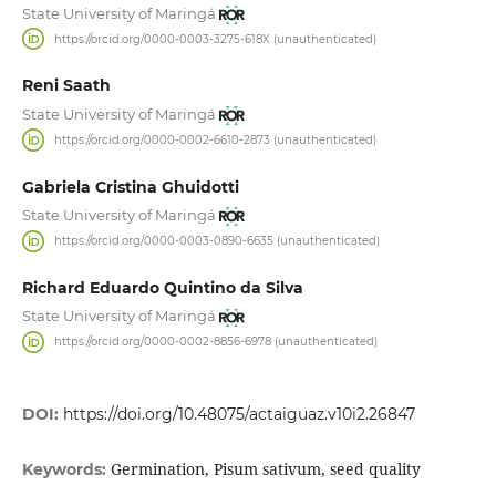
State University of Maringá
https://orcid.org/0000-0003-3275-618X (unauthenticated)
Reni Saath
State University of Maringá
https://orcid.org/0000-0002-6610-2873 (unauthenticated)
Gabriela Cristina Ghuidotti
State University of Maringá
https://orcid.org/0000-0003-0890-6635 (unauthenticated)
Richard Eduardo Quintino da Silva
State University of Maringá
https://orcid.org/0000-0002-8856-6978 (unauthenticated)
DOI:
https://doi.org/10.48075/actaiguaz.v10i2.26847
Germination, Pisum sativum, seed quality
Keywords: