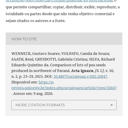
Atribuição-NãoComercial-CompartilhaIgual 4.0 Internacional
, o
que permite compartilhar, copiar, distribuir, exibir, reproduzir, a
totalidade ou partes desde que não tenha objetivo comercial e
sejam citados os autores e a fonte.
HOW TO CITE
WENNECK, Gustavo Soares; VOLPATO, Camila de Souza;
SAATH, Reni; GHUIDOTTI, Gabriela Cristina; SILVA, Richard
Eduardo Quintino da. Comparison of lots of pea seeds
produced in northwest of Paraná.
Acta Iguazu
,
[S. l.]
, v. 10,
n. 2, p. 23–29, 2021. DOI:
10.48075/actaiguaz.v10i2.26847
.
Disponível em:
https://e-
revista.unioeste.br/index.php/actaiguazu/article/view/26847
. Acesso em: 9 aug. 2026.
MORE CITATION FORMATS