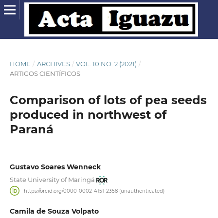
HOME
/
ARCHIVES
/
VOL. 10 NO. 2 (2021)
/
ARTIGOS CIENTÍFICOS
Comparison of lots of pea seeds
produced in northwest of
Paraná
Gustavo Soares Wenneck
State University of Maringá
https://orcid.org/0000-0002-4151-2358 (unauthenticated)
Camila de Souza Volpato