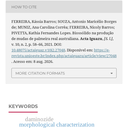
HOW TO CITE
FERREIRA, Kássia Barros; SOUZA, Antonio Maricélio Borges
de; MUNIZ, Ana Carolina Corrêa; FERREIRA, Nicoly Barros;
PIVETTA, Kathia Fernandes Lopes. Biossólido na produção
de mudas de palmeira real australiana.
Acta Iguazu
,
[S. l.]
,
v. 10, n. 2, p. 58–66, 2021. DOI:
10.48075/actaiguaz.v10i2.27048
. Disponível em:
https://e-
revista.unioeste.br/index.php/actaiguazu/article/view/27048
. Acesso em: 8 aug. 2026.
MORE CITATION FORMATS
KEYWORDS
daminozide
morphological characterization