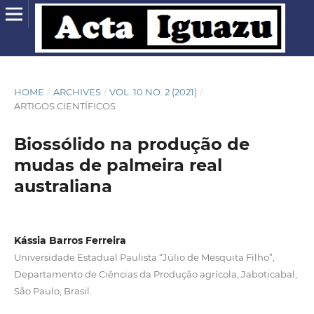
HOME
/
ARCHIVES
/
VOL. 10 NO. 2 (2021)
/
ARTIGOS CIENTÍFICOS
Biossólido na produção de
mudas de palmeira real
australiana
Kássia Barros Ferreira
Universidade Estadual Paulista “Júlio de Mesquita Filho”,
Departamento de Ciências da Produção agrícola, Jaboticabal,
São Paulo, Brasil.