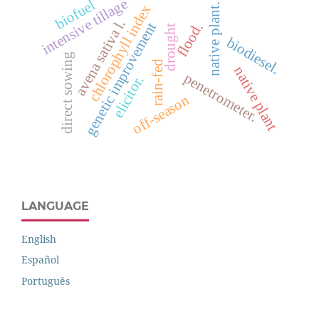
intensive tillage
biofuel
native plant.
chlorophyll index
avena sativa l.
genetic improvement
flood.
drought
biodiesel.
direct sowing
rain-fed
native plant
penetrometer.
elicitor.
off-season
LANGUAGE
English
Español
Português