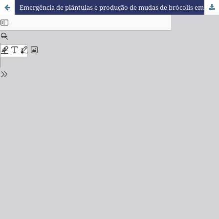
Emergência de plântulas e produção de mudas de brócolis em diferentes substratos e regime de irrigação