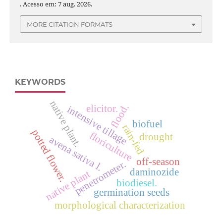
. Acesso em: 7 aug. 2026.
MORE CITATION FORMATS
KEYWORDS
native plant.
flood.
elicitor.
intensive tillage
biofuel
rain-fed
potted flower.
floriculture
drought
avena sativa l.
off-season
penetrometer.
daminozide
native plant
biodiesel.
germination seeds
morphological characterization