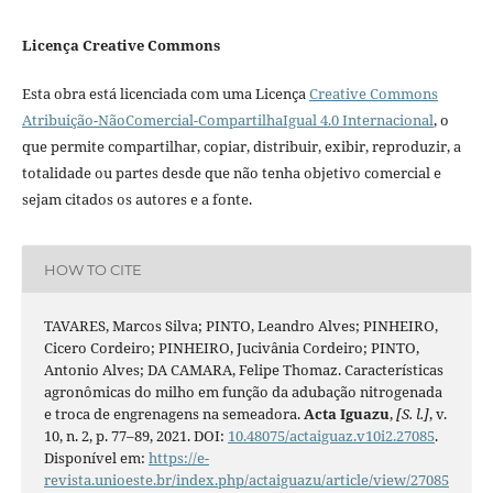
Licença Creative Commons
Esta obra está licenciada com uma Licença
Creative Commons
Atribuição-NãoComercial-CompartilhaIgual 4.0 Internacional
, o
que permite compartilhar, copiar, distribuir, exibir, reproduzir, a
totalidade ou partes desde que não tenha objetivo comercial e
sejam citados os autores e a fonte.
HOW TO CITE
TAVARES, Marcos Silva; PINTO, Leandro Alves; PINHEIRO,
Cicero Cordeiro; PINHEIRO, Jucivânia Cordeiro; PINTO,
Antonio Alves; DA CAMARA, Felipe Thomaz. Características
agronômicas do milho em função da adubação nitrogenada
e troca de engrenagens na semeadora.
Acta Iguazu
,
[S. l.]
, v.
10, n. 2, p. 77–89, 2021. DOI:
10.48075/actaiguaz.v10i2.27085
.
Disponível em:
https://e-
revista.unioeste.br/index.php/actaiguazu/article/view/27085