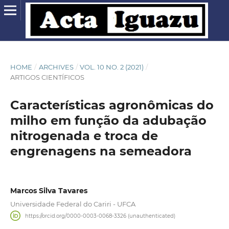
HOME
/
ARCHIVES
/
VOL. 10 NO. 2 (2021)
/
ARTIGOS CIENTÍFICOS
Características agronômicas do
milho em função da adubação
nitrogenada e troca de
engrenagens na semeadora
Marcos Silva Tavares
Universidade Federal do Cariri - UFCA
https://orcid.org/0000-0003-0068-3326 (unauthenticated)