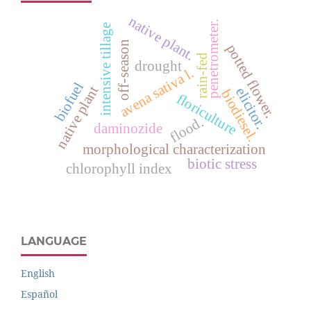
native plant.
penetrometer.
intensive tillage
off-season
potted flower.
rain-fed
drought
avena sativa l.
biofuel
native plant
elicitor.
biodiesel.
floriculture
flood.
daminozide
morphological characterization
biotic stress
chlorophyll index
LANGUAGE
English
Español