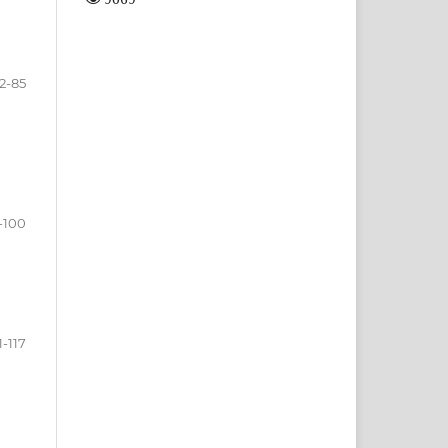
2-85
-100
1-117