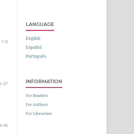
LANGUAGE
English
1-13
Español
Português
INFORMATION
4-27
For Readers
For Authors
For Librarians
8-36