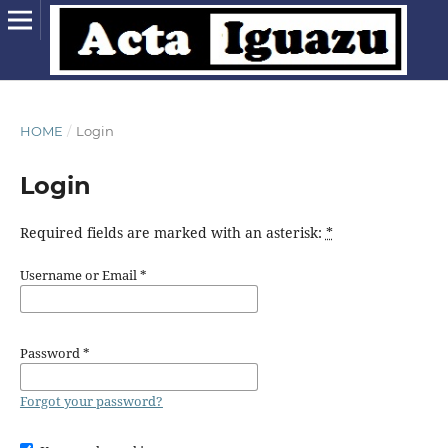
HOME
/
Login
Login
Required fields are marked with an asterisk:
*
Username or Email
*
Password
*
Forgot your password?