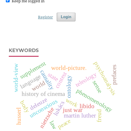
Keep me logged in
Register
Login
KEYWORDS
supplement
psychoanalysis
world-view
world-picture.
prefaces
causality
contest
teleology
state
language
ontology
sense
world
phenomenology
history of cinema
deleuze
work
unconscious
body
lukács
libido
nietzsche
just war
husserl
freud
martin luther
peace
law