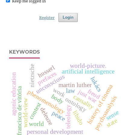
Keep me logged in
Register
Login
KEYWORDS
world-picture.
nietzsche
husserl
artificial intelligence
prefaces
agonic education
unconscious
lukács
martin luther
history of cinema
francisco de vitória
work
law
freud
just war
phenomenology
body
causality
psychoanalysis
ontology
world-view
contest
teleology
deleuze
sense
peace
libido
state
world
personal development