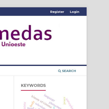
Register
Login
SEARCH
KEYWORDS
language
history of cinema
peace
nietzsche
body
phenomenology
teleology
freud