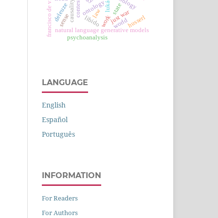
francisco de vitória
lukács
causality
ontology
contest
deleuze
state
law
just war
sense
husserl
work
libido
world
natural language generative models
psychoanalysis
LANGUAGE
English
Español
Português
INFORMATION
For Readers
For Authors