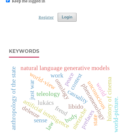
Keep me logged in
Register
Login
KEYWORDS
natural language generative models
anthropology of the state
world-view
peace
contest
work
history of cinema
ontology
unconscious
just war
world
phenomenology
causality
teleology
world-picture.
artificial intelligence
lukács
libido
deleuze
freud
nietzsche
prefaces
body
state
sense
law