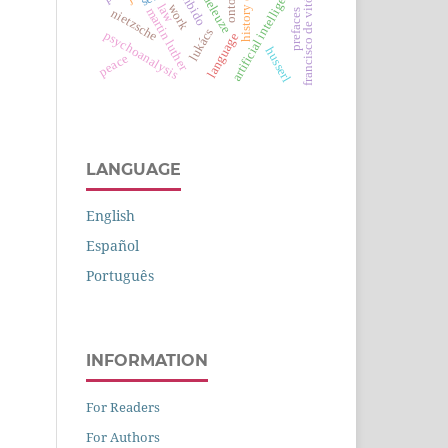
artificial intelligence
francisco de vitória
deleuze
libido
law
work
martin luther
nietzsche
prefaces
lukács
psychoanalysis
language
husserl
peace
LANGUAGE
English
Español
Português
INFORMATION
For Readers
For Authors