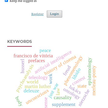
Keep me logged in
Register
Login
KEYWORDS
peace
artificial intelligence
francisco de vitória
history of cinema
phenomenology
epistemology
prefaces
husserl
psychoanalysis
freud
merleau-ponty
libido
work
contest
teleology
world
just war
state
martin luther
lukács
ontology
unconscious
law
deleuze
nietzsche
causality
body
sense
supplement