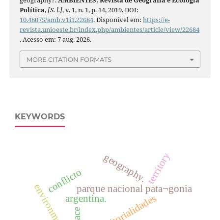
geography?.
AMBIENTES: Revista de Geografia e Ecologia
Política
,
[S. l.]
, v. 1, n. 1, p. 14, 2019. DOI:
10.48075/amb.v1i1.22684
. Disponível em:
https://e-
revista.unioeste.br/index.php/ambientes/article/view/22684
. Acesso em: 7 aug. 2026.
MORE CITATION FORMATS
KEYWORDS
territory
geography.
conflicto
environment
parque nacional pata¬gonia
territorialidades
argentina.
place