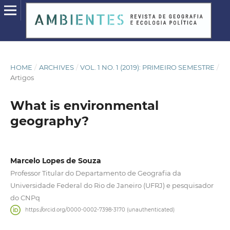
HOME
/
ARCHIVES
/
VOL. 1 NO. 1 (2019): PRIMEIRO SEMESTRE
/
Artigos
What is environmental
geography?
Marcelo Lopes de Souza
Professor Titular do Departamento de Geografia da
Universidade Federal do Rio de Janeiro (UFRJ) e pesquisador
do CNPq
https://orcid.org/0000-0002-7398-3170 (unauthenticated)