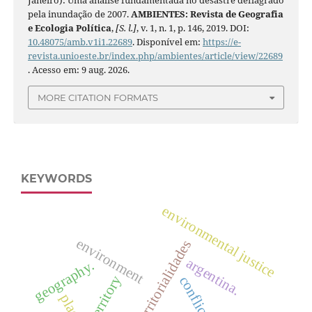
pela inundação de 2007.
AMBIENTES: Revista de Geografia
e Ecologia Política
,
[S. l.]
, v. 1, n. 1, p. 146, 2019. DOI:
10.48075/amb.v1i1.22689
. Disponível em:
https://e-
revista.unioeste.br/index.php/ambientes/article/view/22689
. Acesso em: 9 aug. 2026.
MORE CITATION FORMATS
KEYWORDS
environmental justice
environment
territorialidades
argentina.
geography.
territory
conflicto
place