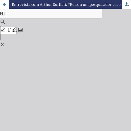
Entrevista com Arthur Soffiati: “Eu sou um pesquisador e, ao mesmo tempo, um ativista”