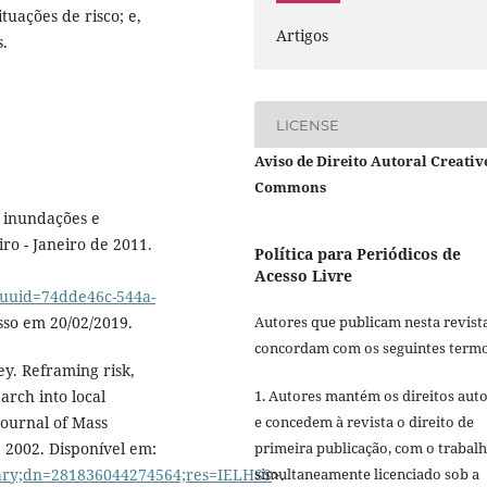
tuações de risco; e,
Artigos
s.
LICENSE
Aviso de Direito Autoral Creativ
Commons
 inundações e
ro - Janeiro de 2011.
Política para Periódicos de
Acesso Livre
e?uuid=74dde46c-544a-
sso em 20/02/2019.
Autores que publicam nesta revist
concordam com os seguintes termo
. Reframing risk,
earch into local
1. Autores mantém os direitos auto
Journal of Mass
e concedem à revista o direito de
, 2002. Disponível em:
primeira publicação, com o trabal
mary;dn=281836044274564;res=IELHSS
>.
simultaneamente licenciado sob a