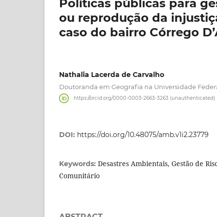
Políticas públicas para ge
ou reprodução da injusti
caso do bairro Córrego D’
Nathalia Lacerda de Carvalho
Doutoranda em Geografia na Universidade Federal
https://orcid.org/0000-0003-2663-3263 (unauthenticated)
DOI:
https://doi.org/10.48075/amb.v1i2.23779
Desastres Ambientais, Gestão de Ris
Keywords:
Comunitário
ABSTRACT