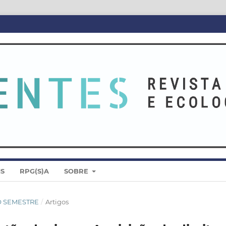
IS
RPG(S)A
SOBRE
DO SEMESTRE
/
Artigos