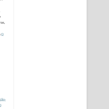
u
e
vas,
a
O
ção-
0