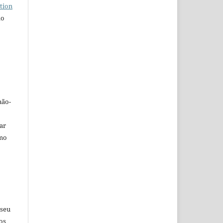
tion
do
não-
car
omo
 seu
os