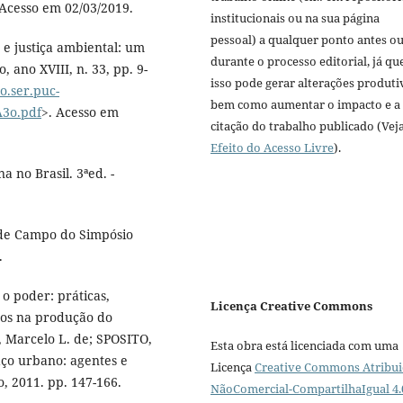
 Acesso em 02/03/2019.
institucionais ou na sua página
pessoal) a qualquer ponto antes o
e justiça ambiental: um
durante o processo editorial, já qu
, ano XVIII, n. 33, pp. 9-
isso pode gerar alterações produti
o.ser.puc-
bem como aumentar o impacto e a
3o.pdf
>. Acesso em
citação do trabalho publicado (Vej
Efeito do Acesso Livre
).
 no Brasil. 3ªed. -
de Campo do Simpósio
.
o poder: práticas,
Licença Creative Commons
mos na produção do
 Marcelo L. de; SPOSITO,
Esta obra está licenciada com uma
aço urbano: agentes e
Licença
Creative Commons Atribui
o, 2011. pp. 147-166.
NãoComercial-CompartilhaIgual 4.