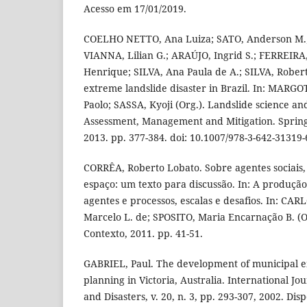
Acesso em 17/01/2019.
COELHO NETTO, Ana Luiza; SATO, Anderson M.;
VIANNA, Lilian G.; ARAÚJO, Ingrid S.; FERREIRA
Henrique; SILVA, Ana Paula de A.; SILVA, Robert
extreme landslide disaster in Brazil. In: MARGO
Paolo; SASSA, Kyoji (Org.). Landslide science and
Assessment, Management and Mitigation. Spring
2013. pp. 377-384. doi: 10.1007/978-3-642-31319-
CORRÊA, Roberto Lobato. Sobre agentes sociais,
espaço: um texto para discussão. In: A produçã
agentes e processos, escalas e desafios. In: CAR
Marcelo L. de; SPOSITO, Maria Encarnação B. (Or
Contexto, 2011. pp. 41-51.
GABRIEL, Paul. The development of municipa
planning in Victoria, Australia. International J
and Disasters, v. 20, n. 3, pp. 293-307, 2002. Dis