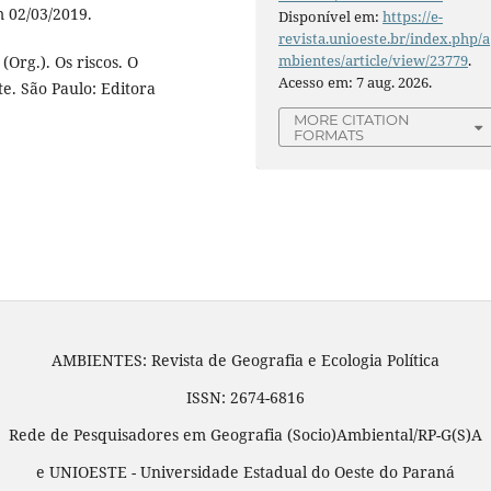
m 02/03/2019.
Disponível em:
https://e-
revista.unioeste.br/index.php/a
mbientes/article/view/23779
.
Org.). Os riscos. O
Acesso em: 7 aug. 2026.
. São Paulo: Editora
MORE CITATION
FORMATS
AMBIENTES: Revista de Geografia e Ecologia Política
ISSN: 2674-6816
Rede de Pesquisadores em Geografia (Socio)Ambiental/RP-G(S)A
e UNIOESTE - Universidade Estadual do Oeste do Paraná