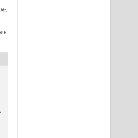
bir,
es e
o