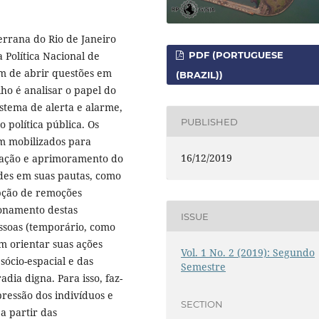
errana do Rio de Janeiro
a Política Nacional de
PDF (PORTUGUESE
fim de abrir questões em
(BRAZIL))
lho é analisar o papel do
stema de alerta e alarme,
PUBLISHED
 política pública. Os
m mobilizados para
16/12/2019
tação e aprimoramento do
des em suas pautas, como
upção de remoções
ionamento destas
ISSUE
essoas (temporário, como
m orientar suas ações
Vol. 1 No. 2 (2019): Segundo
ócio-espacial e das
Semestre
adia digna. Para isso, faz-
pressão dos indivíduos e
SECTION
a partir das