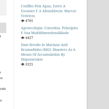
Conflito Pela Água, Entre A
Escassez E A Abundância: Marcos
Teóricos
4701
Agroecologia: Conceitos, Princípios
E Sua Multidimensionalidade
e
4427
Dam Breaks In Mariana And
Brumadinho (MG): Disasters As A
Means Of Accumulation By
Dispossession
3221
a
s:
rais
ho