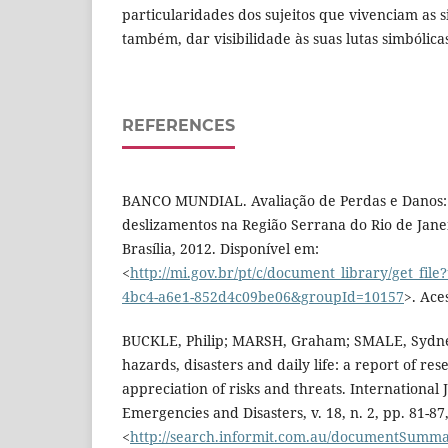
particularidades dos sujeitos que vivenciam as si
também, dar visibilidade às suas lutas simbólica
REFERENCES
BANCO MUNDIAL. Avaliação de Perdas e Danos:
deslizamentos na Região Serrana do Rio de Janei
Brasília, 2012. Disponível em:
<
http://mi.gov.br/pt/c/document_library/get_fil
4bc4-a6e1-852d4c09be06&groupId=10157
>. Ace
BUCKLE, Philip; MARSH, Graham; SMALE, Sydney
hazards, disasters and daily life: a report of res
appreciation of risks and threats. International 
Emergencies and Disasters, v. 18, n. 2, pp. 81-87
<
http://search.informit.com.au/documentSum