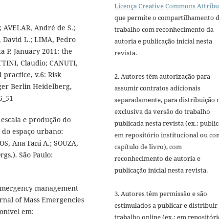
Licença Creative Commons Attribu
que permite o compartilhamento 
 AVELAR, André de S.;
trabalho com reconhecimento da
, David L.; LIMA, Pedro
autoria e publicação inicial nesta
a P. January 2011: the
revista.
TTINI, Claudio; CANUTI,
 practice, v.6: Risk
2. Autores têm autorização para
er Berlin Heidelberg,
assumir contratos adicionais
6_51
separadamente, para distribuição 
exclusiva da versão do trabalho
 escala e produção do
publicada nesta revista (ex.: publi
o do espaço urbano:
em repositório institucional ou c
LOS, Ana Fani A.; SOUZA,
capítulo de livro), com
gs.). São Paulo:
reconhecimento de autoria e
publicação inicial nesta revista.
l emergency management
3. Autores têm permissão e são
ournal of Mass Emergencies
estimulados a publicar e distribuir
ponível em:
trabalho online (ex.: em repositóri