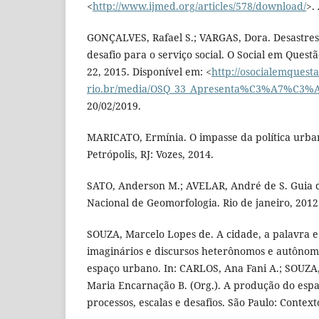
<
http://www.ijmed.org/articles/578/download/
>.
GONÇALVES, Rafael S.; VARGAS, Dora. Desastres 
desafio para o serviço social. O Social em Questão
22, 2015. Disponível em: <
http://osocialemquesta
rio.br/media/OSQ_33_Apresenta%C3%A7%C3%A
20/02/2019.
MARICATO, Ermínia. O impasse da política urbana
Petrópolis, RJ: Vozes, 2014.
SATO, Anderson M.; AVELAR, André de S. Guia 
Nacional de Geomorfologia. Rio de janeiro, 2012
SOUZA, Marcelo Lopes de. A cidade, a palavra e 
imaginários e discursos heterônomos e autôno
espaço urbano. In: CARLOS, Ana Fani A.; SOUZA,
Maria Encarnação B. (Org.). A produção do esp
processos, escalas e desafios. São Paulo: Context