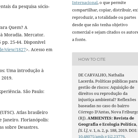
Internacional
, o que permite
tais da pesquisa sócio-
compartilhar, copiar, distribuir, exi
reproduzir, a totalidade ou partes
desde que não tenha objetivo
 Para Quem? A
comercial e sejam citados os autor
 à Moradia. Mercator.
a fonte.
5 pp. 25-44. Disponível
le/view/1827
>. Acesso em
HOW TO CITE
ios: Uma introdução à
DE CARVALHO, Nathalia
, 2019.
Lacerda. Políticas públicas para
gestão de riscos: Aquisição de
xperiência. São Paulo:
direitos ou reprodução da
injustiça ambiental? Reflexões
baseadas no caso do bairro
Córrego D’Antas, Nova Friburg
SC). Atlas brasileiro
(RJ).
AMBIENTES: Revista de
 Janeiro. Florianópolis:
Geografia e Ecologia Política
,
as sobre Desastres.
[S. l.]
, v. 1, n. 2, p. 188, 2019. DOI:
10.48075/amb.v1i2.23779
.