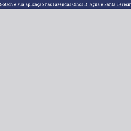
 Götsch e sua aplicação nas Fazendas Olhos D´Água e Santa Teresi