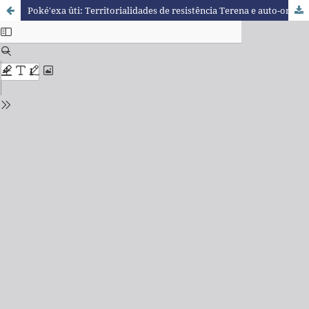
Poké'exa ûti: Territorialidades de resistência Terena e auto-organização contra a pandemia e a degradação ambiental