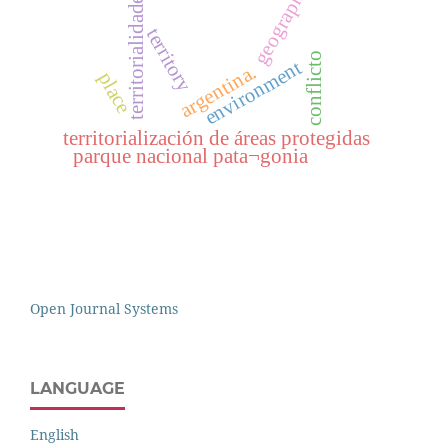
geography.
territorialidades
territory
conflicto
environment
argentina.
place
territorialización de áreas protegidas
parque nacional pata¬gonia
Open Journal Systems
LANGUAGE
English