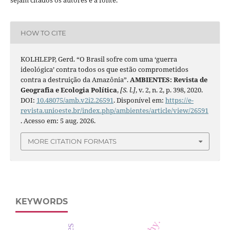
sejam citados os autores e a fonte.
HOW TO CITE
KOLHLEPP, Gerd. “O Brasil sofre com uma ‘guerra
ideológica’ contra todos os que estão comprometidos
contra a destruição da Amazônia”.
AMBIENTES: Revista de
Geografia e Ecologia Política
,
[S. l.]
, v. 2, n. 2, p. 398, 2020.
DOI:
10.48075/amb.v2i2.26591
. Disponível em:
https://e-
revista.unioeste.br/index.php/ambientes/article/view/26591
. Acesso em: 5 aug. 2026.
MORE CITATION FORMATS
KEYWORDS