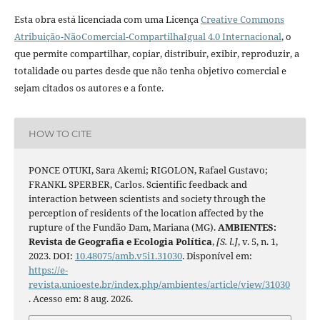
Esta obra está licenciada com uma Licença
Creative Commons
Atribuição-NãoComercial-CompartilhaIgual 4.0 Internacional
, o
que permite compartilhar, copiar, distribuir, exibir, reproduzir, a
totalidade ou partes desde que não tenha objetivo comercial e
sejam citados os autores e a fonte.
HOW TO CITE
PONCE OTUKI, Sara Akemi; RIGOLON, Rafael Gustavo;
FRANKL SPERBER, Carlos. Scientific feedback and
interaction between scientists and society through the
perception of residents of the location affected by the
rupture of the Fundão Dam, Mariana (MG).
AMBIENTES:
Revista de Geografia e Ecologia Política
,
[S. l.]
, v. 5, n. 1,
2023. DOI:
10.48075/amb.v5i1.31030
. Disponível em:
https://e-
revista.unioeste.br/index.php/ambientes/article/view/31030
. Acesso em: 8 aug. 2026.