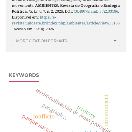
movements.
AMBIENTES: Revista de Geografia e Ecologia
Política
,
[S. l.]
, v. 7, n. 2, 2025. DOI:
10.48075/amb.v7i2.33186
.
Disponível em:
https://e-
revista.unioeste.br/index.php/ambientes/article/view/33186
. Acesso em: 9 aug. 2026.
MORE CITATION FORMATS
KEYWORDS
territorialización de áreas protegidas
environment
geography.
territory
conflicto