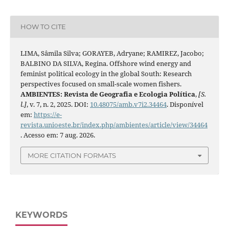
HOW TO CITE
LIMA, Sâmila Silva; GORAYEB, Adryane; RAMIREZ, Jacobo;
BALBINO DA SILVA, Regina. Offshore wind energy and
feminist political ecology in the global South: Research
perspectives focused on small-scale women fishers.
AMBIENTES: Revista de Geografia e Ecologia Política
,
[S.
l.]
, v. 7, n. 2, 2025. DOI:
10.48075/amb.v7i2.34464
. Disponível
em:
https://e-
revista.unioeste.br/index.php/ambientes/article/view/34464
. Acesso em: 7 aug. 2026.
MORE CITATION FORMATS
KEYWORDS