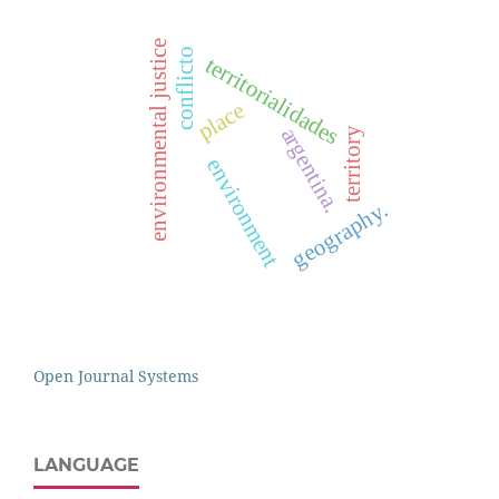
environmental justice
conflicto
territorialidades
place
argentina.
territory
environment
geography.
Open Journal Systems
LANGUAGE