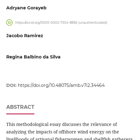
Adryane Gorayeb
https://orcid.org/0000-0002-7304-8836 (unauthenticated)
Jacobo Ramirez
Regina Balbino da Silva
DOI:
https://doi.org/10.48075/amb.v7i2.34464
ABSTRACT
This methodological essay discusses the relevance of
analyzing the impacts of offshore wind energy on the
livelihoods of artisanal fisherwomen and shellfish gatherers.