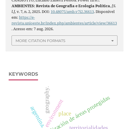
CANDIOTTO, Luciano Zanetti Pessôa. Power first!.
AMBIENTES: Revista de Geografia e Ecologia Política
,
[S.
l.]
, v. 7, n. 2, 2025. DOI:
10.48075/amb.v7i2.36613
. Disponível
em:
https://e-
revista.unioeste.br/index.php/ambientes/article/view/36613
. Acesso em: 7 aug. 2026.
MORE CITATION FORMATS
KEYWORDS
geography.
territorialización de áreas protegidas
environment
argentina.
place
territorialidades