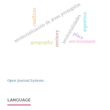
territorialización de áreas protegidas
conflicto
argentina.
territorialidades
territory
place
environment
geography.
Open Journal Systems
LANGUAGE