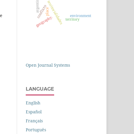
argentina.
territorialidades
conflicto
place
de
environment
geography.
territory
Open Journal Systems
LANGUAGE
English
Español
Français
Português