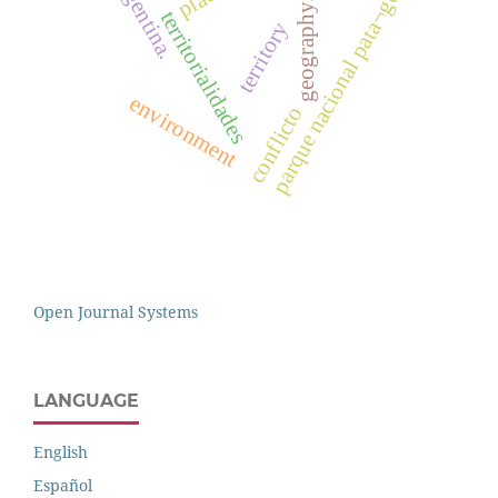
parque nacional pata¬gonia
argentina.
geography.
territorialidades
territory
environment
conflicto
Open Journal Systems
LANGUAGE
English
Español