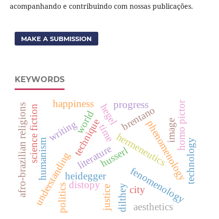
acompanhando e contribuindo com nossas publicações.
MAKE A SUBMISSION
KEYWORDS
happiness
progress
homo pictor
hegel
afro-brazilian religions
science fiction
brentano
world
technique
image
writing
phenomenology
time
hermeneutics
technology
humanism
literature
husserl
understanding
fenomenology
heidegger
distopy
politics
dilthey
justice
city
aesthetics