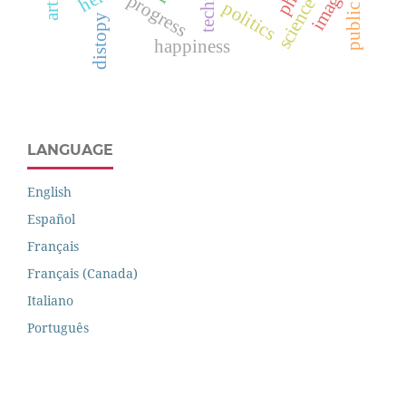
image
progress
politics
distopy
happiness
LANGUAGE
English
Español
Français
Français (Canada)
Italiano
Português