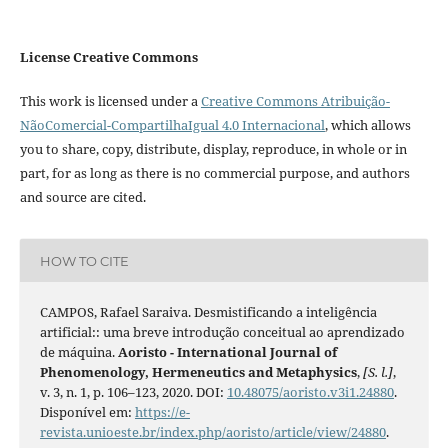
License Creative Commons
This work is licensed under a
Creative Commons Atribuição-
NãoComercial-CompartilhaIgual 4.0 Internacional
, which allows
you to share, copy, distribute, display, reproduce, in whole or in
part, for as long as there is no commercial purpose, and authors
and source are cited.
HOW TO CITE
CAMPOS, Rafael Saraiva. Desmistificando a inteligência
artificial:: uma breve introdução conceitual ao aprendizado
de máquina.
Aoristo - International Journal of
Phenomenology, Hermeneutics and Metaphysics
,
[S. l.]
,
v. 3, n. 1, p. 106–123, 2020. DOI:
10.48075/aoristo.v3i1.24880
.
Disponível em:
https://e-
revista.unioeste.br/index.php/aoristo/article/view/24880
.