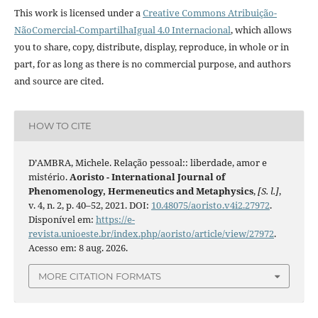
This work is licensed under a
Creative Commons Atribuição-
NãoComercial-CompartilhaIgual 4.0 Internacional
, which allows
you to share, copy, distribute, display, reproduce, in whole or in
part, for as long as there is no commercial purpose, and authors
and source are cited.
HOW TO CITE
D’AMBRA, Michele. Relação pessoal:: liberdade, amor e
mistério.
Aoristo - International Journal of
Phenomenology, Hermeneutics and Metaphysics
,
[S. l.]
,
v. 4, n. 2, p. 40–52, 2021. DOI:
10.48075/aoristo.v4i2.27972
.
Disponível em:
https://e-
revista.unioeste.br/index.php/aoristo/article/view/27972
.
Acesso em: 8 aug. 2026.
MORE CITATION FORMATS