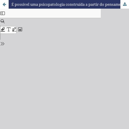
É possível uma psicopatologia construída a partir do pensamento de Martin Heidegger?