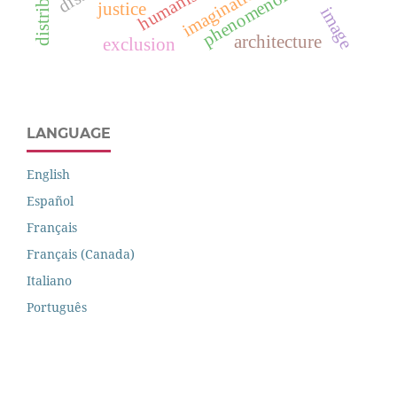
phenomenology
humanism
imagination
justice
image
architecture
exclusion
LANGUAGE
English
Español
Français
Français (Canada)
Italiano
Português