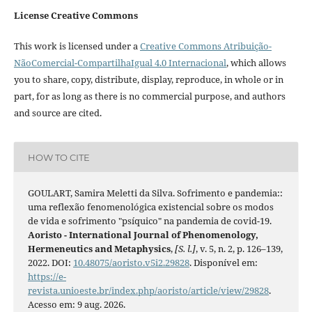
License Creative Commons
This work is licensed under a
Creative Commons Atribuição-
NãoComercial-CompartilhaIgual 4.0 Internacional
, which allows
you to share, copy, distribute, display, reproduce, in whole or in
part, for as long as there is no commercial purpose, and authors
and source are cited.
HOW TO CITE
GOULART, Samira Meletti da Silva. Sofrimento e pandemia::
uma reflexão fenomenológica existencial sobre os modos
de vida e sofrimento "psíquico" na pandemia de covid-19.
Aoristo - International Journal of Phenomenology,
Hermeneutics and Metaphysics
,
[S. l.]
, v. 5, n. 2, p. 126–139,
2022. DOI:
10.48075/aoristo.v5i2.29828
. Disponível em:
https://e-
revista.unioeste.br/index.php/aoristo/article/view/29828
.
Acesso em: 9 aug. 2026.