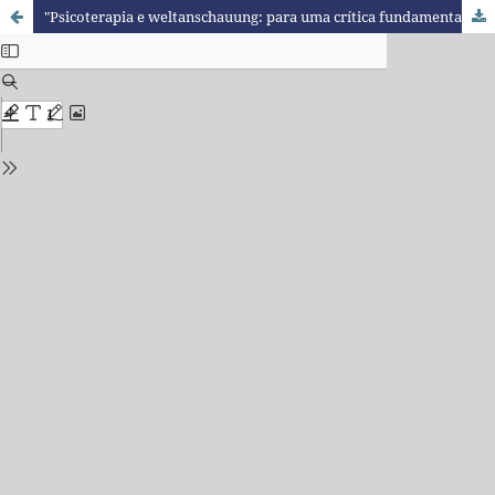
"Psicoterapia e weltanschauung: para uma crítica fundamental de suas relações" de Viktor Emil Frankl