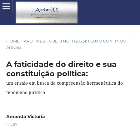
HOME
/
ARCHIVES
/
VOL. 8 NO. 1 (2025): FLUXO CONTÍNUO
/
Articles
A faticidade do direito e sua
constituição política:
um ensaio em busca da compreensão hermenêutica do
fenômeno jurídico
Amanda Victória
UNIR