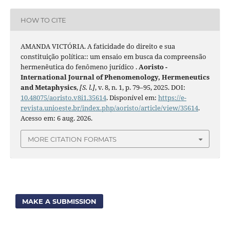
HOW TO CITE
AMANDA VICTÓRIA. A faticidade do direito e sua
constituição política:: um ensaio em busca da compreensão
hermenêutica do fenômeno jurídico .
Aoristo -
International Journal of Phenomenology, Hermeneutics
and Metaphysics
,
[S. l.]
, v. 8, n. 1, p. 79–95, 2025. DOI:
10.48075/aoristo.v8i1.35614
. Disponível em:
https://e-
revista.unioeste.br/index.php/aoristo/article/view/35614
.
Acesso em: 6 aug. 2026.
MORE CITATION FORMATS
MAKE A SUBMISSION