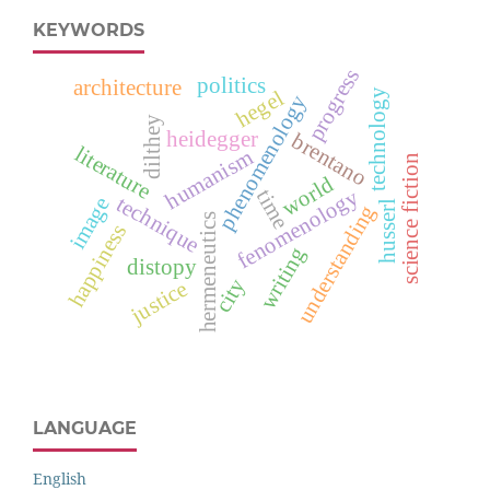
KEYWORDS
progress
politics
architecture
hegel
technology
phenomenology
dilthey
heidegger
brentano
literature
humanism
science fiction
world
fenomenology
time
technique
image
husserl
understanding
hermeneutics
happiness
writing
distopy
city
justice
LANGUAGE
English