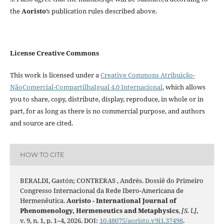
the
Aoristo
’s publication rules described above.
License Creative Commons
This work is licensed under a
Creative Commons Atribuição-
NãoComercial-CompartilhaIgual 4.0 Internacional
, which allows
you to share, copy, distribute, display, reproduce, in whole or in
part, for as long as there is no commercial purpose, and authors
and source are cited.
HOW TO CITE
BERALDI, Gastón; CONTRERAS , Andrés. Dossiê do Primeiro
Congresso Internacional da Rede Ibero-Americana de
Hermenêutica.
Aoristo - International Journal of
Phenomenology, Hermeneutics and Metaphysics
,
[S. l.]
,
v. 9, n. 1, p. 1–4, 2026. DOI:
10.48075/aoristo.v9i1.37498
.