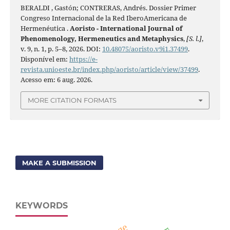
BERALDI , Gastón; CONTRERAS, Andrés. Dossier Primer
Congreso Internacional de la Red IberoAmericana de
Hermenéutica .
Aoristo - International Journal of
Phenomenology, Hermeneutics and Metaphysics
,
[S. l.]
,
v. 9, n. 1, p. 5–8, 2026. DOI:
10.48075/aoristo.v9i1.37499
.
Disponível em:
https://e-
revista.unioeste.br/index.php/aoristo/article/view/37499
.
Acesso em: 6 aug. 2026.
MORE CITATION FORMATS
MAKE A SUBMISSION
KEYWORDS