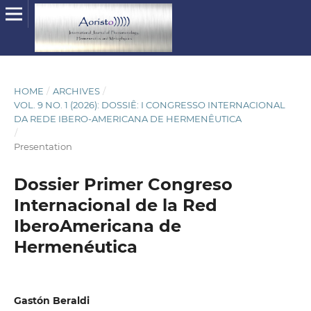
HOME
/
ARCHIVES
/
VOL. 9 NO. 1 (2026): DOSSIÊ: I CONGRESSO INTERNACIONAL
DA REDE IBERO-AMERICANA DE HERMENÊUTICA
/
Presentation
Dossier Primer Congreso
Internacional de la Red
IberoAmericana de
Hermenéutica
Gastón Beraldi