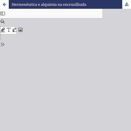
Hermenêutica e alquimia na encruzilhada