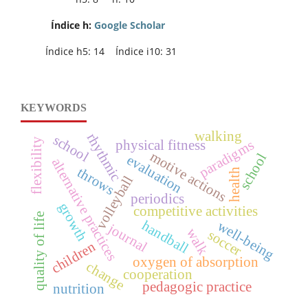
Índice h:
Google Scholar
Índice h5: 14 Índice i10: 31
KEYWORDS
walking
rhythmic
school
flexibility
paradigms
physical fitness
motive actions
school
evaluation
alternative practices
throws
health
volleyball
periodics
growth
competitive activities
quality of life
handball
well-being
journal
walk
soccer
children
oxygen of absorption
change
cooperation
pedagogic practice
nutrition