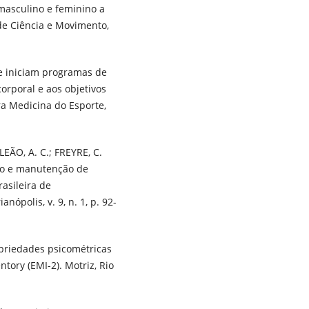
masculino e feminino a
 de Ciência e Movimento,
que iniciam programas de
orporal e aos objetivos
ira Medicina do Esporte,
LEÃO, A. C.; FREYRE, C.
ão e manutenção de
rasileira de
polis, v. 9, n. 1, p. 92-
opriedades psicométricas
ntory (EMI-2). Motriz, Rio