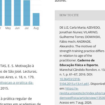
autores.
HOW TO CITE
DE LIZ, Carla Maria; AZEVEDO,
Jonathan Nunes; VILARINO,
Guilherme Torres; DOMINSKI,
Fábio Hech; ANDRADE,
Alexandro. The motives of
strength training practice differs
in relation to age of the
practitioner.
Caderno de
Educação Física e Esporte
,
TAS, E. S. Motivação à
Marechal Cândido Rondon, v. 13
 de São José. Lecturas,
n. 1, p. 61–67, 2016. DOI:
s Aires, v. 18, n. 179,
10.36453/2318-
tivacao-a-pratica-da-
5104.2015.v13.n1.p61
. Disponíve
 2015.
em:
https://e-
revista.unioeste.br/index.php/c
dernoedfisica/article/view/1353
 à prática regular de
Acesso em: 7 aug. 2026.
raticantes em academias de