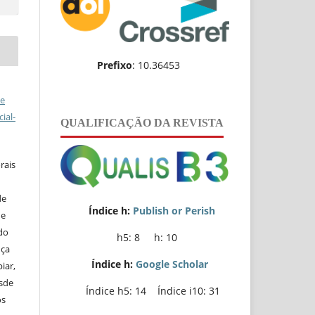
Prefixo
: 10.36453
ve
ial-
QUALIFICAÇÃO DA REVISTA
rais
de
Índice h:
Publish or Perish
de
do
h5: 8 h: 10
nça
Índice h:
Google Scholar
iar,
esde
Índice h5: 14 Índice i10: 31
os