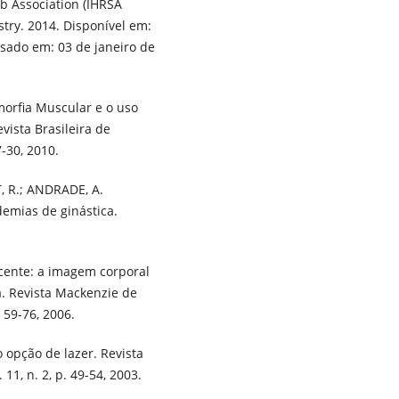
ub Association (IHRSA
stry. 2014. Disponível em:
ssado em: 03 de janeiro de
smorfia Muscular e o uso
ista Brasileira de
7-30, 2010.
T, R.; ANDRADE, A.
demias de ginástica.
cente: a imagem corporal
a. Revista Mackenzie de
. 59-76, 2006.
opção de lazer. Revista
11, n. 2, p. 49-54, 2003.