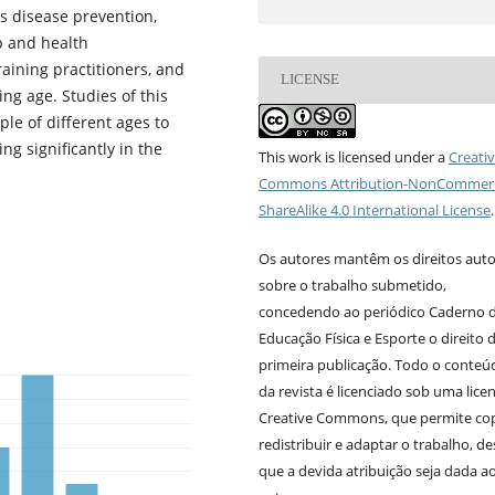
ns disease prevention,
p and health
raining practitioners, and
LICENSE
g age. Studies of this
le of different ages to
ng significantly in the
This work is licensed under a
Creati
Commons Attribution-NonCommerc
ShareAlike 4.0 International License
.
Os autores mantêm os direitos auto
sobre o trabalho submetido,
concedendo ao periódico Caderno 
Educação Física e Esporte o direito 
primeira publicação. Todo o conteú
da revista é licenciado sob uma lice
Creative Commons, que permite cop
redistribuir e adaptar o trabalho, d
que a devida atribuição seja dada a