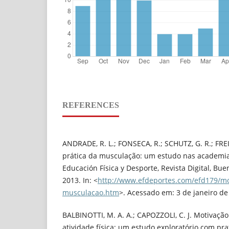
REFERENCES
ANDRADE, R. L.; FONSECA, R.; SCHUTZ, G. R.; FREI
prática da musculação: um estudo nas academias
Educación Física y Desporte, Revista Digital, Bueno
2013. In: <
http://www.efdeportes.com/efd179/mo
musculacao.htm
>. Acessado em: 3 de janeiro de
BALBINOTTI, M. A. A.; CAPOZZOLI, C. J. Motivação
atividade física: um estudo exploratório com p