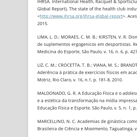
IHRSA. International Health, Racquet & Sportscl
Global Report). The state of the health club indu
<
http://www.ihrsa.org/ihrsa-global-report
>. Ace
2015.
LIMA, L. D.; MORAES, C. M. B.; KIRSTEN, V. R. Di
de suplementos ergogenicos em desportistas. Rev
Medicina do Esporte, São Paulo, v. 16, n. 6, p. 42
LIZ, C. M.; CROCETTA, T. B.; VIANA, M. S.; BRAND
Aderência à prática de exercícios físicos em aca
Motriz, Rio Claro, v. 16, n.1, p. 181-8, 2010.
MALDONADO, G. R. A Educação Física e o adoles
e a estética da transformação na mídia impress
Educação Física e Esporte, São Paulo, v. 5, n. 1, p
MARCELLINO, N. C. Academias de ginástica como 
Brasileira de Ciência e Movimento, Taguatinga, v. 