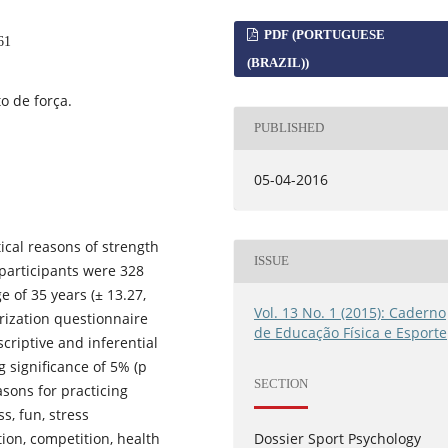
PDF (PORTUGUESE
61
(BRAZIL))
o de força.
PUBLISHED
05-04-2016
ical reasons of strength
ISSUE
 participants were 328
e of 35 years (± 13.27,
Vol. 13 No. 1 (2015): Caderno
rization questionnaire
de Educação Física e Esporte
criptive and inferential
g significance of 5% (p
SECTION
asons for practicing
s, fun, stress
Dossier Sport Psychology
ion, competition, health