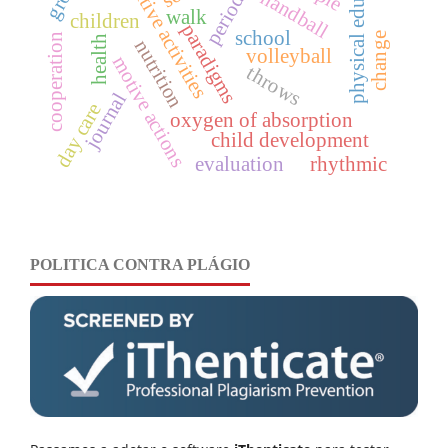
competitive activities
physical education
periodics
handball
walk
children
paradigms
school
change
cooperation
health
nutrition
volleyball
motive actions
throws
journal
day care
oxygen of absorption
child development
evaluation
rhythmic
POLITICA CONTRA PLÁGIO