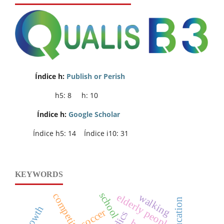
Índice h:
Publish or Perish
h5: 8 h: 10
Índice h:
Google Scholar
Índice h5: 14 Índice i10: 31
KEYWORDS
school
elderly people
walking
growth
soccer