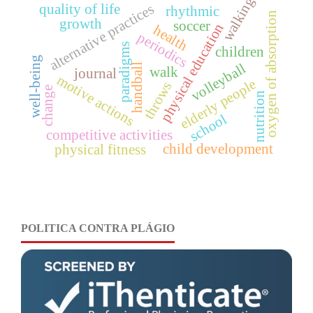
walking
alternative practices
quality of life
rhythmic
oxygen of absorption
growth
soccer
physical education
health
periodics
paradigms
children
well-being
volleyball
handball
walk
journal
motive actions
elderly people
throws
change
nutrition
school
competitive activities
child development
physical fitness
POLITICA CONTRA PLÁGIO