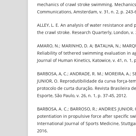
mechanics of crawl stroke swimming. Mechanic
Communications, Amsterdam, v. 31, n. 2, p. 243-6
ALLEY, L. E. An analysis of water resistance and
the crawl stroke. Research Quarterly, London, v. 2
AMARO, N.; MARINHO, D. A; BATALHA, N.; MARQ
Reliability of tethered swimming evaluation in
Journal of Human Kinetics, Katowice, v. 41, n. 1, 
BARBOSA, A, C.; ANDRADE, R. M.; MOREIRA, A.; S
JUNIOR, O. Reprodutibilidade da curva força-tem
protocolo de curta duração. Revista Brasileira d
Esporte, São Paulo, v. 26, n. 1, p. 37-45, 2012.
BARBOSA, A. C.; BARROSO, R.; ANDRIES JUNIOR, O
potentiation in propulsive force after specific s
International Journal of Sports Medicine, Stuttgart,
2016.