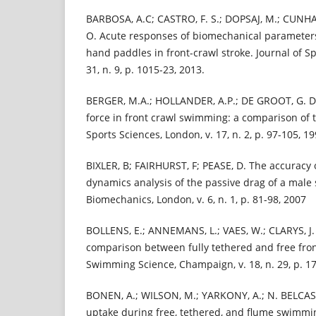
BARBOSA, A.C; CASTRO, F. S.; DOPSAJ, M.; CUNHA
O. Acute responses of biomechanical parameters 
hand paddles in front-crawl stroke. Journal of Sp
31, n. 9, p. 1015-23, 2013.
BERGER, M.A.; HOLLANDER, A.P.; DE GROOT, G. D
force in front crawl swimming: a comparison of 
Sports Sciences, London, v. 17, n. 2, p. 97-105, 19
BIXLER, B; FAIRHURST, F; PEASE, D. The accuracy 
dynamics analysis of the passive drag of a mal
Biomechanics, London, v. 6, n. 1, p. 81-98, 2007
BOLLENS, E.; ANNEMANS, L.; VAES, W.; CLARYS, J.
comparison between fully tethered and free fro
Swimming Science, Champaign, v. 18, n. 29, p. 17
BONEN, A.; WILSON, M.; YARKONY, A.; N. BELCA
uptake during free, tethered, and flume swimmin