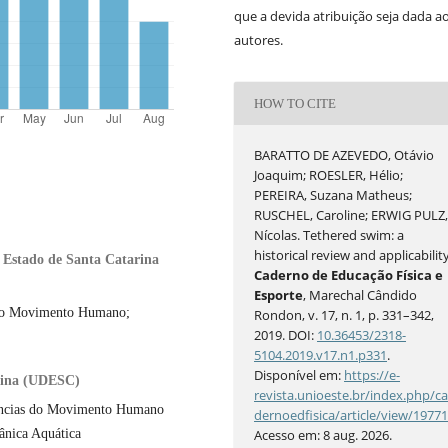
que a devida atribuição seja dada a
autores.
HOW TO CITE
BARATTO DE AZEVEDO, Otávio
Joaquim; ROESLER, Hélio;
PEREIRA, Suzana Matheus;
RUSCHEL, Caroline; ERWIG PULZ
Nícolas. Tethered swim: a
historical review and applicability
 Estado de Santa Catarina
Caderno de Educação Física e
Esporte
, Marechal Cândido
 do Movimento Humano;
Rondon, v. 17, n. 1, p. 331–342,
2019. DOI:
10.36453/2318-
5104.2019.v17.n1.p331
.
Disponível em:
https://e-
arina (UDESC)
revista.unioeste.br/index.php/c
ências do Movimento Humano
dernoedfisica/article/view/1977
nica Aquática
Acesso em: 8 aug. 2026.