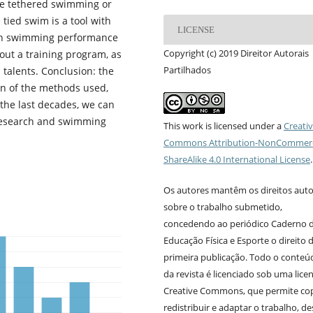
e tethered swimming or
 tied swim is a tool with
LICENSE
with swimming performance
Copyright (c) 2019 Direitor Autorais
ut a training program, as
Partilhados
s talents. Conclusion: the
on of the methods used,
the last decades, we can
r research and swimming
This work is licensed under a
Creati
Commons Attribution-NonCommerc
ShareAlike 4.0 International License
.
Os autores mantêm os direitos auto
sobre o trabalho submetido,
concedendo ao periódico Caderno 
Educação Física e Esporte o direito 
primeira publicação. Todo o conteú
da revista é licenciado sob uma lice
Creative Commons, que permite cop
redistribuir e adaptar o trabalho, d