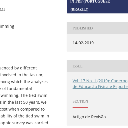
PDF (PORTUGUESE
331
(BRAZIL))
wimming
PUBLISHED
14-02-2019
ISSUE
enced by different
nvolved in the task or,
Vol. 17 No. 1 (2019): Caderno
 among which the analyzes
de Educação Física e Esporte
are of fundamental
 swimming. The tied swim
SECTION
 in the last 50 years, we
ed cost when compared to
ability of the tied swim in
Artigo de Revisão
graphic survey was carried