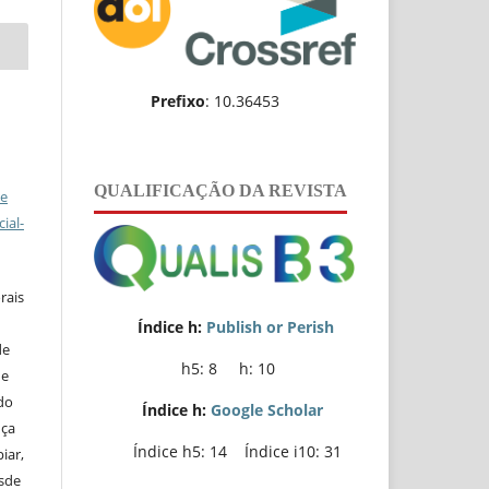
Prefixo
: 10.36453
QUALIFICAÇÃO DA REVISTA
ve
ial-
rais
Índice h:
Publish or Perish
de
h5: 8 h: 10
de
do
Índice h:
Google Scholar
nça
Índice h5: 14 Índice i10: 31
iar,
esde