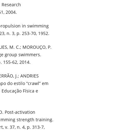
s Research
1, 2004.
 propulsion in swimming
3, n. 3, p. 253-70, 1952.
UES, M. C.; MOROUÇO, P.
 age group swimmers.
p. 155-62, 2014.
ERRÃO, J.; ANDRIES
po do estilo “crawl” em
e Educação Física e
. Post-activation
wimming strength training.
 v. 37, n. 4, p. 313-7,