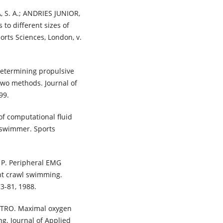
, S. A.; ANDRIES JUNIOR,
to different sizes of
orts Sciences, London, v.
etermining propulsive
two methods. Journal of
99.
of computational fluid
e swimmer. Sports
 P. Peripheral EMG
nt crawl swimming.
3-81, 1988.
STRO. Maximal oxygen
g. Journal of Applied