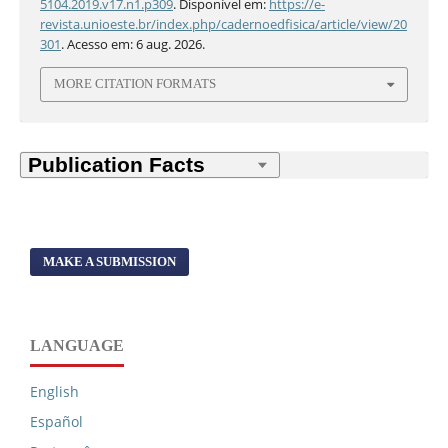
5104.2019.v17.n1.p309
. Disponível em:
https://e-
revista.unioeste.br/index.php/cadernoedfisica/article/view/20
301
. Acesso em: 6 aug. 2026.
MORE CITATION FORMATS
MAKE A SUBMISSION
LANGUAGE
English
Español