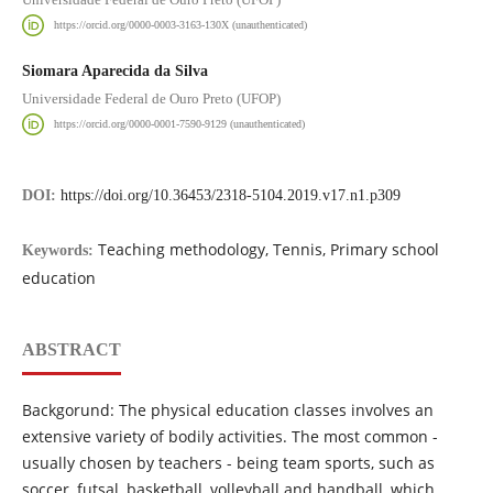
https://orcid.org/0000-0003-3163-130X (unauthenticated)
Siomara Aparecida da Silva
Universidade Federal de Ouro Preto (UFOP)
https://orcid.org/0000-0001-7590-9129 (unauthenticated)
DOI:
https://doi.org/10.36453/2318-5104.2019.v17.n1.p309
Teaching methodology, Tennis, Primary school
Keywords:
education
ABSTRACT
Backgorund: The physical education classes involves an
extensive variety of bodily activities. The most common -
usually chosen by teachers - being team sports, such as
soccer, futsal, basketball, volleyball and handball, which