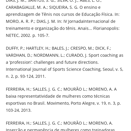
DIAS, J. M.; SANTOS, S. G.; SILVA, O. J.; ABES, L. O.;
CARABAGIALLE, M. A.; SIQUEIRA, S. G. O ensino e
aprendizagem de Tênis nos cursos de Educação Física. In:
MORO, A. R. P.; DIAS, J. M. In: IV JornadaInternacional de
treinamento e organização do tênis. Anais... Florianopolis:
NETEC, 2002. p. 105-7.
DUFFY, P.; HARTLEY, H.; BALES, J.; CRESPO, M.; DICK, F.;
VARDHAN, D.; NORDMANN, L.; CURADO, J. Sport coaching as
a ‘profession’: challenges and future directions.
International Journal of Sports Science Coaching, Seoul, v. 5,
n. 2, p. 93-124, 2011.
FERREIRA, H.; SALLES, J. G. C.; MOURÃO L.; MORENO, A. A
baixa representatividade de mulheres como técnicas
esportivas no Brasil. Movimento, Porto Alegre, v. 19, n. 3, p.
103-24, 2013.
FERREIRA, H.; SALLES, J. G. C.; MOURÃO L.; MORENO, A.
Inserção e permanência de mulheres como treinadoras