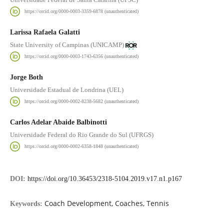
https://orcid.org/0000-0003-3359-6878 (unauthenticated)
Larissa Rafaela Galatti
State University of Campinas (UNICAMP)
https://orcid.org/0000-0003-1743-6356 (unauthenticated)
Jorge Both
Universidade Estadual de Londrina (UEL)
https://orcid.org/0000-0002-8238-5682 (unauthenticated)
Carlos Adelar Abaide Balbinotti
Universidade Federal do Rio Grande do Sul (UFRGS)
https://orcid.org/0000-0002-6358-1848 (unauthenticated)
DOI:
https://doi.org/10.36453/2318-5104.2019.v17.n1.p167
Coach Development, Coaches, Tennis
Keywords: