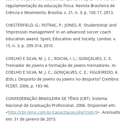
regulamentação da educação física. Revista Brasileira de
Ciência e Movimento, Brasília, v. 21, n. 3, p. 105-17, 2013.
CHESTERFIELD, G.; POTRAC, P.; JONES, R. ‘Studentship’ and
‘impression management’ in an advanced soccer coach
education award. Sport, Education and Society, London, v.
15, n. 3, p. 299-314, 2010.
COELHO E SILVA, M. J. C.; ROCHA, I. L.; GONÇALVES, C. E.
Treinador de jovens e formação de jovens treinadores. In:
COELHO E SILVA, M. J. C.; GONÇALVES, C. E.; FIGUEIREDO, A.
(Eds.). Desporto de jovens ou jovens no desporto? Coimbra:
FCDEF, 2006, p. 183-96.
CONFEDERAÇÃO BRASILEIRA DE TÊNIS (CBT). Sistema
Nacional de Graduação Profissional. 2006. Disponível em:
<
http://cbt-tenis.com.br/capacitacao.php?cod=9
>. Acessado
em: 31 de janeiro de 2015.