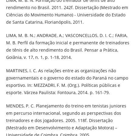
LIMA, M. B. N. Formação do treinador de tênis de alto
rendimento no Brasil. 2011. 242f. Dissertação (Mestrado em
Ciências do Movimento Humano) - Universidade do Estado
de Santa Catarina, Florianópolis, 2011.
LIMA, M. B. N.; ANDRADE, A.; VASCONCELLOS, D. I. C.; FARIA,
M. B. Perfil da formação inicial e permanente de treinadores
de tênis de alto rendimento do Brasil. Pensar a Prática,
Goiânia, v. 17, n. 1, p. 1-18, 2014.
MARTINES, I. C. As relações entre as organizações não
governamentais e o governo do estado do Paraná no campo
esportivo. In: MEZZADRI, F. M. (Org.). Políticas públicas e
esporte. Várzea Paulista: Fontoura, 2014. p. 161-79.
MENDES, P. C. Planejamento do treino em tenistas juniores
em percurso internacional, segundo as perspectivas dos
treinadores e dos jogadores. 2005. 118f. Dissertação
(Mestrado em Desenvolvimento e Adaptação Motora) –
Universidade de Coimbra, Coimbra, 2005.