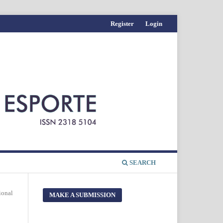
Register
Login
SEARCH
ional
MAKE A SUBMISSION