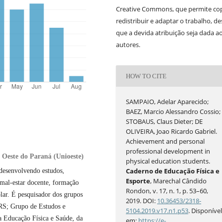
Creative Commons, que permite cop
redistribuir e adaptar o trabalho, d
que a devida atribuição seja dada a
autores.
HOW TO CITE
SAMPAIO, Adelar Aparecido;
BAEZ, Marcio Alessandro Cossio;
STOBAUS, Claus Dieter; DE
OLIVEIRA, Joao Ricardo Gabriel.
Achievement and personal
professional development in
 Oeste do Paraná (Unioeste)
physical education students.
Caderno de Educação Física e
 desenvolvendo estudos,
Esporte
, Marechal Cândido
 mal-estar docente, formação
Rondon, v. 17, n. 1, p. 53–60,
olar. É pesquisador dos grupos
2019. DOI:
10.36453/2318-
RS; Grupo de Estudos e
5104.2019.v17.n1.p53
. Disponíve
a Educação Física e Saúde, da
em:
https://e-