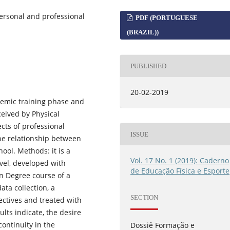
 Personal and professional
PDF (PORTUGUESE
(BRAZIL))
PUBLISHED
20-02-2019
ademic training phase and
eived by Physical
cts of professional
ISSUE
he relationship between
hool. Methods: it is a
Vol. 17 No. 1 (2019): Caderno
evel, developed with
de Educação Física e Esporte
on Degree course of a
data collection, a
SECTION
ctives and treated with
lts indicate, the desire
ontinuity in the
Dossiê Formação e