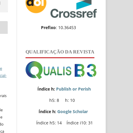
l
Prefixo
: 10.36453
QUALIFICAÇÃO DA REVISTA
ve
ial-
Índice h:
Publish or Perish
rais
h5: 8 h: 10
de
Índice h:
Google Scholar
de
Índice h5: 14 Índice i10: 31
do
nça