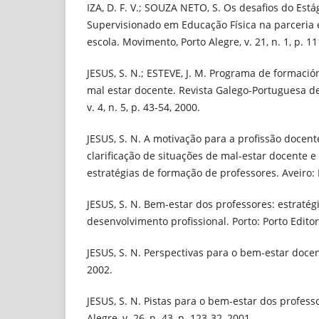
IZA, D. F. V.; SOUZA NETO, S. Os desafios do Está
Supervisionado em Educação Física na parceria 
escola. Movimento, Porto Alegre, v. 21, n. 1, p. 11
JESUS, S. N.; ESTEVE, J. M. Programa de formació
mal estar docente. Revista Galego-Portuguesa de
v. 4, n. 5, p. 43-54, 2000.
JESUS, S. N. A motivação para a profissão docent
clarificação de situações de mal-estar docente
estratégias de formação de professores. Aveiro: 
JESUS, S. N. Bem-estar dos professores: estratég
desenvolvimento profissional. Porto: Porto Editor
JESUS, S. N. Perspectivas para o bem-estar docen
2002.
JESUS, S. N. Pistas para o bem-estar dos profess
Alegre, v. 26, n. 43, p. 123-32, 2001.