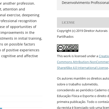
Desenvolvimento Profissiona
or another profession.
, attention and
onal exercise, deepening
professional recognition
LICENSE
ase of opportunities of
Copyright (c) 2019 Direitor Autorais
t improvements in the
Partilhados
stments in initial training,
ns on possible factors
n of positive experiences
 cognitive and affective
This work is licensed under a
Creati
Commons Attribution-NonCommerc
ShareAlike 4.0 International License
.
Os autores mantêm os direitos auto
sobre o trabalho submetido,
concedendo ao periódico Caderno 
Educação Física e Esporte o direito 
primeira publicação. Todo o conteú
da revista é licenciado sob uma lice