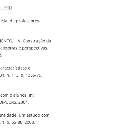
, 1992.
icial de professores.
.
MENTO, J. V. Construção da
ajetórias e perspectivas.
9.
aracterísticas e
1, n. 113, p. 1355-79,
com o alunos. In:
EDIPUCRS, 2004.
 identidade: um estudo com
 1, p. 65-80, 2008.