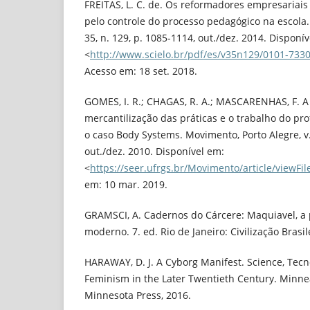
FREITAS, L. C. de. Os reformadores empresariais
pelo controle do processo pedagógico na escola. 
35, n. 129, p. 1085-1114, out./dez. 2014. Disponí
<
http://www.scielo.br/pdf/es/v35n129/0101-733
Acesso em: 18 set. 2018.
GOMES, I. R.; CHAGAS, R. A.; MASCARENHAS, F. A 
mercantilização das práticas e o trabalho do pro
o caso Body Systems. Movimento, Porto Alegre, v. 
out./dez. 2010. Disponível em:
<
https://seer.ufrgs.br/Movimento/article/viewFi
em: 10 mar. 2019.
GRAMSCI, A. Cadernos do Cárcere: Maquiavel, a p
moderno. 7. ed. Rio de Janeiro: Civilização Brasile
HARAWAY, D. J. A Cyborg Manifest. Science, Tecno
Feminism in the Later Twentieth Century. Minnea
Minnesota Press, 2016.