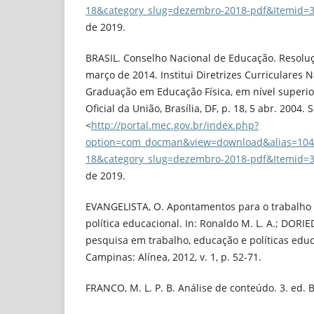
18&category_slug=dezembro-2018-pdf&Itemid=
de 2019.
BRASIL. Conselho Nacional de Educação. Resolu
março de 2014. Institui Diretrizes Curriculares 
Graduação em Educação Física, em nível superio
Oficial da União, Brasília, DF, p. 18, 5 abr. 2004.
<
http://portal.mec.gov.br/index.php?
option=com_docman&view=download&alias=104
18&category_slug=dezembro-2018-pdf&Itemid=
de 2019.
EVANGELISTA, O. Apontamentos para o trabalh
política educacional. In: Ronaldo M. L. A.; DORIE
pesquisa em trabalho, educação e políticas educa
Campinas: Alínea, 2012, v. 1, p. 52-71.
FRANCO, M. L. P. B. Análise de conteúdo. 3. ed. Br