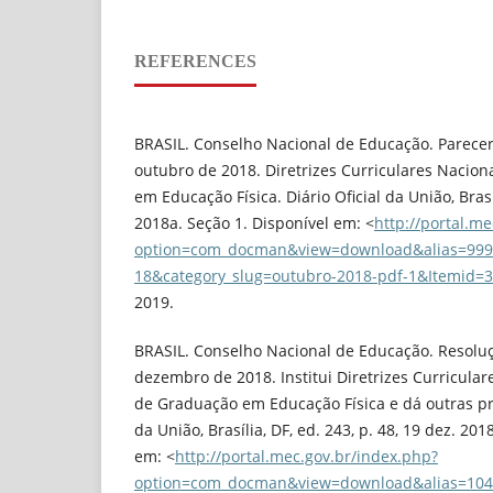
REFERENCES
BRASIL. Conselho Nacional de Educação. Parecer
outubro de 2018. Diretrizes Curriculares Nacion
em Educação Física. Diário Oficial da União, Brasíl
2018a. Seção 1. Disponível em: <
http://portal.m
option=com_docman&view=download&alias=999
18&category_slug=outubro-2018-pdf-1&Itemid=
2019.
BRASIL. Conselho Nacional de Educação. Resolu
dezembro de 2018. Institui Diretrizes Curricula
de Graduação em Educação Física e dá outras pro
da União, Brasília, DF, ed. 243, p. 48, 19 dez. 20
em: <
http://portal.mec.gov.br/index.php?
option=com_docman&view=download&alias=104