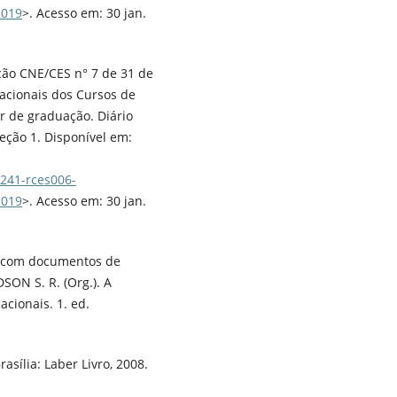
3019
>. Acesso em: 30 jan.
ção CNE/CES n° 7 de 31 de
Nacionais dos Cursos de
r de graduação. Diário
 Seção 1. Disponível em:
241-rces006-
3019
>. Acesso em: 30 jan.
o com documentos de
DSON S. R. (Org.). A
cionais. 1. ed.
asília: Laber Livro, 2008.