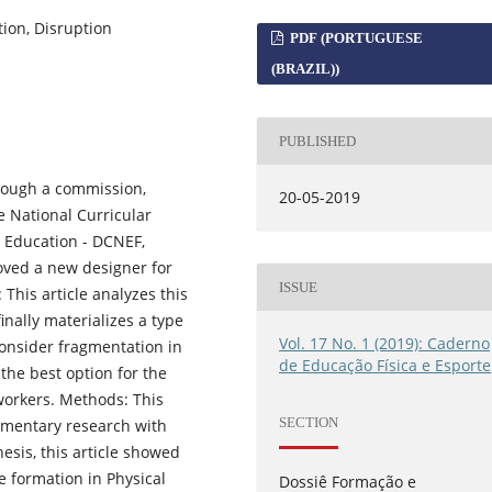
tion, Disruption
PDF (PORTUGUESE
(BRAZIL))
PUBLISHED
rough a commission,
20-05-2019
e National Curricular
l Education - DCNEF,
oved a new designer for
ISSUE
 This article analyzes this
inally materializes a type
Vol. 17 No. 1 (2019): Caderno
consider fragmentation in
de Educação Física e Esporte
he best option for the
workers. Methods: This
SECTION
umentary research with
esis, this article showed
he formation in Physical
Dossiê Formação e