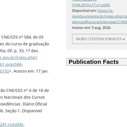
5104.2019.v17.n1.p245
.
Disponível em:
https://e-
revista.unioeste.br/index.php/c
dernoedfisica/article/view/2195
Acesso em: 5 aug. 2026.
 CNE/CES nº 584, de 03
MORE CITATION FORMATS
ais do curso de graduação
ia, DF, p. 33, 17 dez.
ec.gov.br/index.php?
61-pces584-
30192
>. Acesso em: 17 jan.
ção CNE/CES n° 6 de 18 de
res Nacionais dos Cursos
vidências. Diário Oficial
18b. Seção 1. Disponível
241-rces006-