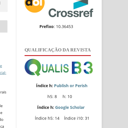
l
Prefixo
: 10.36453
QUALIFICAÇÃO DA REVISTA
ve
ial-
Índice h:
Publish or Perish
rais
h5: 8 h: 10
de
Índice h:
Google Scholar
de
Índice h5: 14 Índice i10: 31
do
nça