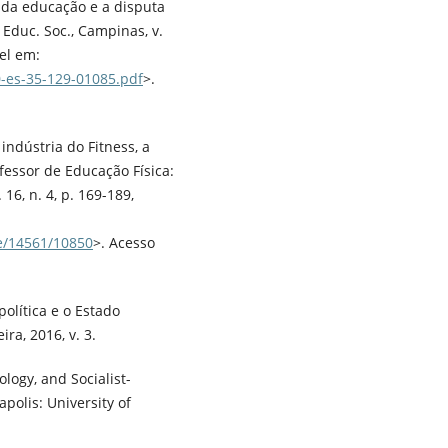
 da educação e a disputa
Educ. Soc., Campinas, v.
vel em:
0-es-35-129-01085.pdf
>.
indústria do Fitness, a
fessor de Educação Física:
16, n. 4, p. 169-189,
le/14561/10850
>. Acesso
olítica e o Estado
ira, 2016, v. 3.
logy, and Socialist-
polis: University of