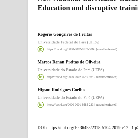
Education and disruptive traini
Rogério Gonçalves de Freitas
Universidade Federal do Pará (UFPA)
https://orcid.org/0000-0002-8173-5265 (unauthenticated)
Marcos Renan Freitas de Oliveira
Universidade do Estado do Pará (UEPA)
https://orcid.org/0000-0002-0540-9345 (unauthenticated)
Higson Rodrigues Coelho
Universidade do Estado do Pará (UEPA)
https://orcid.org/0000-0001-9585-2334 (unauthenticated)
DOI:
https://doi.org/10.36453/2318-5104.2019.v17.n1.p