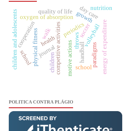
day care
nutrition
quality of life
children and adolescents
growth
oxygen of absorption
energy of expenditure
cooperation
periodics
competitive activities
soccer
volleyball
walk
physical fitness
throws
health
motive actions
handball
paradigms
journal
school
children
school
POLITICA CONTRA PLÁGIO