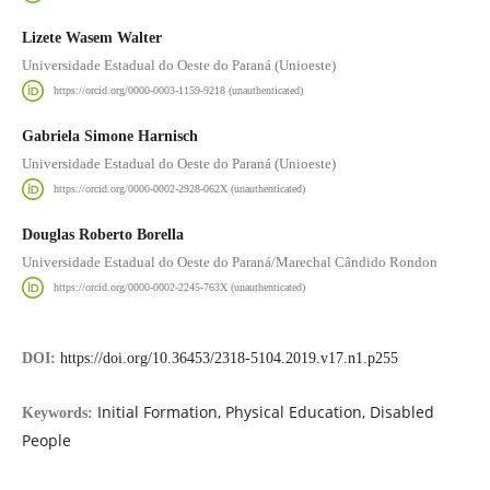
Lizete Wasem Walter
Universidade Estadual do Oeste do Paraná (Unioeste)
https://orcid.org/0000-0003-1159-9218 (unauthenticated)
Gabriela Simone Harnisch
Universidade Estadual do Oeste do Paraná (Unioeste)
https://orcid.org/0000-0002-2928-062X (unauthenticated)
Douglas Roberto Borella
Universidade Estadual do Oeste do Paraná/Marechal Cândido Rondon
https://orcid.org/0000-0002-2245-763X (unauthenticated)
DOI:
https://doi.org/10.36453/2318-5104.2019.v17.n1.p255
Initial Formation, Physical Education, Disabled
Keywords:
People