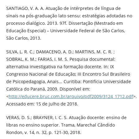
SANTIAGO, V. A. A. Atuação de intérpretes de língua de
sinais na pós-graduação lato sensu: estratégias adotadas no
processo dialógico. 2013. 97f. Dissertação (Mestrado em
Educação Especial) – Universidade Federal de São Carlos,
São Carlos, 2013.
SILVA, L. R. C.; DAMACENO, A. D.; MARTINS, M. C. R. ;
SOBRAL, K. M.; FARIAS, I. M. S. Pesquisa documental:
alternativa investigativa na formação docente. In: IX
Congresso Nacional de Educação; III Encontro Sul Brasileiro
de Psicopedagogia, Anais... Curitiba: Pontifícia Universidade
Católica do Paraná, 2009. Disponível em:
<
http://educere.bruc.com.br/arquivo/pdf2009/3124_1712.pdf
>.
Acessado em: 15 de julho de 2018.
VERAS, D. S.; BRAYNER, I. C. S. Atuação docente: ensino de
libras no ensino superior. Trama, Marechal Cândido
Rondon, v. 14, n. 32, p. 121-30, 2018.